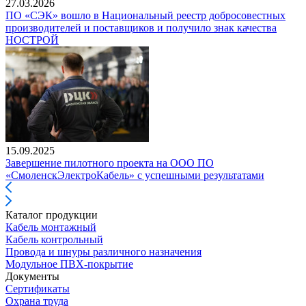
27.03.2026
ПО «СЭК» вошло в Национальный реестр добросовестных
производителей и поставщиков и получило знак качества
НОСТРОЙ
15.09.2025
Завершение пилотного проекта на ООО ПО
«СмоленскЭлектроКабель» с успешными результатами
Каталог продукции
Кабель монтажный
Кабель контрольный
Провода и шнуры различного назначения
Модульное ПВХ-покрытие
Документы
Сертификаты
Охрана труда