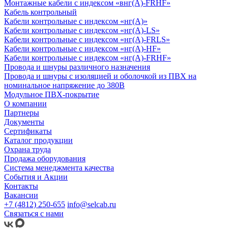
Монтажные кабели с индексом «внг(А)-FRHF»
Кабель контрольный
Кабели контрольные с индексом «нг(А)»
Кабели контрольные с индексом «нг(А)-LS»
Кабели контрольные с индексом «нг(А)-FRLS»
Кабели контрольные с индексом «нг(А)-HF»
Кабели контрольные с индексом «нг(А)-FRHF»
Провода и шнуры различного назначения
Провода и шнуры с изоляцией и оболочкой из ПВХ на
номинальное напряжение до 380В
Модульное ПВХ-покрытие
О компании
Партнеры
Документы
Сертификаты
Каталог продукции
Охрана труда
Продажа оборудования
Система менеджмента качества
События и Акции
Контакты
Вакансии
+7 (4812) 250-655
info@selcab.ru
Связаться с нами