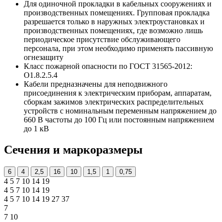
Для одиночной прокладки в кабельных сооружениях и
производственных помещениях. Групповая прокладка
разрешается только в наружных электроустановках и
производственных помещениях, где возможно лишь
периодическое присутствие обслуживающего
персонала, при этом необходимо применять пассивную
огнезащиту
Класс пожарной опасности по ГОСТ 31565-2012:
О1.8.2.5.4
Кабели предназначены для неподвижного
присоединения к электрическим приборам, аппаратам,
сборкам зажимов электрических распределительных
устройств с номинальным переменным напряжением до
660 В частоты до 100 Гц или постоянным напряжением
до 1 кВ
Сечения и маркоразмеры
6
4
2,5
16
10
1,5
1
0,75
4
5
7
10
14
19
4
5
7
10
14
19
4
5
7
10
14
19
27
37
7
7
10