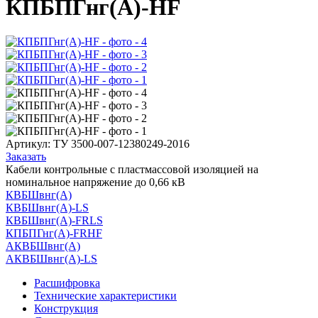
КПБПГнг(А)-HF
Артикул:
ТУ 3500-007-12380249-2016
Заказать
Кабели контрольные с пластмассовой изоляцией на
номинальное напряжение до 0,66 кВ
КВБШвнг(А)
КВБШвнг(А)-LS
КВБШвнг(А)-FRLS
КПБПГнг(А)-FRHF
АКВБШвнг(А)
АКВБШвнг(А)-LS
Расшифровка
Технические характеристики
Конструкция