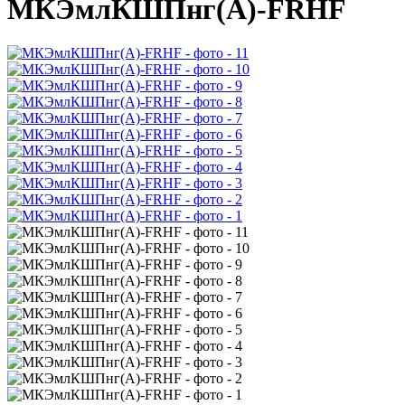
МКЭмлКШПнг(А)-FRHF