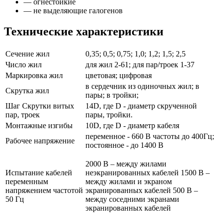
— огнестойкие
— не выделяющие галогенов
Технические характеристики
Сечение жил
0,35; 0,5; 0,75; 1,0; 1,2; 1,5; 2,5
Число жил
для жил 2-61; для пар/троек 1-37
Маркировка жил
цветовая; цифровая
в сердечник из одиночных жил; в
Скрутка жил
пары; в тройки;
Шаг Скрутки витых
14D, где D - диаметр скрученной
пар, троек
пары, тройки.
Монтажные изгибы
10D, где D - диаметр кабеля
переменное - 660 В частоты до 400Гц;
Рабочее напряжение
постоянное - до 1400 В
2000 В – между жилами
Испытание кабелей
неэкранированных кабелей 1500 В –
переменным
между жилами и экраном
напряжением частотой
экранированных кабелей 500 В –
50 Гц
между соседними экранами
экранированных кабелей