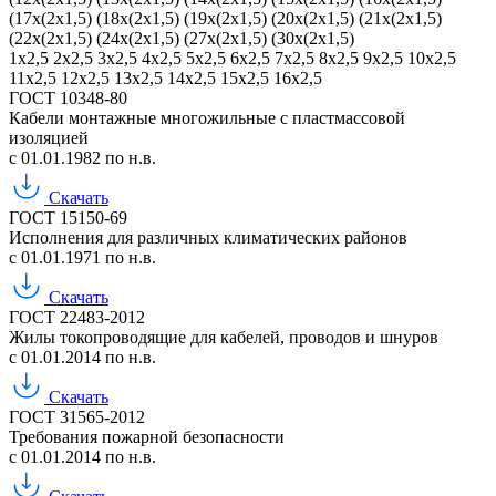
(17х(2х1,5)
(18х(2х1,5)
(19х(2х1,5)
(20х(2х1,5)
(21х(2х1,5)
(22х(2х1,5)
(24х(2х1,5)
(27х(2х1,5)
(30х(2х1,5)
1х2,5
2х2,5
3х2,5
4х2,5
5х2,5
6х2,5
7х2,5
8х2,5
9х2,5
10х2,5
11х2,5
12х2,5
13х2,5
14х2,5
15х2,5
16х2,5
ГОСТ 10348-80
Кабели монтажные многожильные с пластмассовой
изоляцией
с 01.01.1982 по н.в.
Скачать
ГОСТ 15150-69
Исполнения для различных климатических районов
с 01.01.1971 по н.в.
Скачать
ГОСТ 22483-2012
Жилы токопроводящие для кабелей, проводов и шнуров
с 01.01.2014 по н.в.
Скачать
ГОСТ 31565-2012
Требования пожарной безопасности
с 01.01.2014 по н.в.