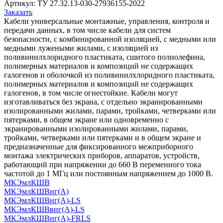
Артикул:
ТУ 27.32.13-030-27936155-2022
Заказать
Кабели универсальные монтажные, управления, контроля и
передачи данных, в том числе кабели для систем
безопасности, с комбинированной изоляцией, с медными или
медными лужеными жилами, с изоляцией из
поливинилхлоридного пластиката, сшитого полиолефина,
полимерных материалов и композиций не содержащих
галогенов и оболочкой из поливинилхлоридного пластиката,
полимерных материалов и композиций не содержащих
галогенов, в том числе огнестойкие. Кабели могут
изготавливаться без экрана, с отдельно экранированными
изолированными жилами, парами, тройками, четверками или
пятерками, в общем экране или одновременно с
экранированными изолированными жилами, парами,
тройками, четверками или пятерками и в общем экране и
предназначенные для фиксированного межприборного
монтажа электрических приборов, аппаратов, устройств,
работающий при напряжении до 660 В переменного тока
частотой до 1 МГц или постоянным напряжением до 1000 В.
МКЭмлКШВ
МКЭмлКШВнг(А)
МКЭмлКШВнг(А)-LS
МКЭмлКШВвнг(А)-LS
МКЭмлКШВнг(А)-FRLS