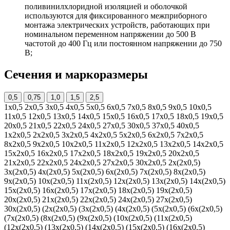
поливинилхлоридной изоляцией и оболочкой
используются для фиксированного межприборного
монтажа электрических устройств, работающих при
номинальном переменном напряжении до 500 В
частотой до 400 Гц или постоянном напряжении до 750
В;
Сечения и маркоразмеры
0,5
0,75
1,0
1,5
2,5
1х0,5
2х0,5
3х0,5
4х0,5
5х0,5
6х0,5
7х0,5
8х0,5
9х0,5
10х0,5
11х0,5
12х0,5
13х0,5
14х0,5
15х0,5
16х0,5
17х0,5
18х0,5
19х0,5
20х0,5
21х0,5
22х0,5
24х0,5
27х0,5
30х0,5
37х0,5
40х0,5
1х2х0,5
2х2х0,5
3х2х0,5
4х2х0,5
5х2х0,5
6х2х0,5
7х2х0,5
8х2х0,5
9х2х0,5
10х2х0,5
11х2х0,5
12х2х0,5
13х2х0,5
14х2х0,5
15х2х0,5
16х2х0,5
17х2х0,5
18х2х0,5
19х2х0,5
20х2х0,5
21х2х0,5
22х2х0,5
24х2х0,5
27х2х0,5
30х2х0,5
2х(2х0,5)
3х(2х0,5)
4х(2х0,5)
5х(2х0,5)
6х(2х0,5)
7х(2х0,5)
8х(2х0,5)
9х(2х0,5)
10х(2х0,5)
11х(2х0,5)
12х(2х0,5)
13х(2х0,5)
14х(2х0,5)
15х(2х0,5)
16х(2х0,5)
17х(2х0,5)
18х(2х0,5)
19х(2х0,5)
20х(2х0,5)
21х(2х0,5)
22х(2х0,5)
24х(2х0,5)
27х(2х0,5)
30х(2х0,5)
(2х(2х0,5)
(3х(2х0,5)
(4х(2х0,5)
(5х(2х0,5)
(6х(2х0,5)
(7х(2х0,5)
(8х(2х0,5)
(9х(2х0,5)
(10х(2х0,5)
(11х(2х0,5)
(12х(2х0,5)
(13х(2х0,5)
(14х(2х0,5)
(15х(2х0,5)
(16х(2х0,5)