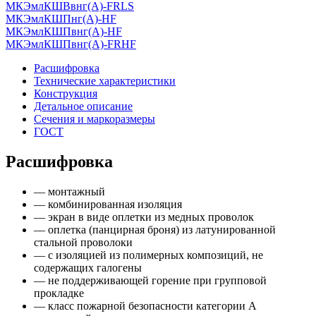
МКЭмлКШВвнг(А)-FRLS
МКЭмлКШПнг(А)-HF
МКЭмлКШПвнг(А)-HF
МКЭмлКШПвнг(А)-FRHF
Расшифровка
Технические характеристики
Конструкция
Детальное описание
Сечения и маркоразмеры
ГОСТ
Расшифровка
— монтажный
— комбинированная изоляция
— экран в виде оплетки из медных проволок
— оплетка (панцирная броня) из латунированной
стальной проволоки
— с изоляцией из полимерных композиций, не
содержащих галогены
— не поддерживающей горение при групповой
прокладке
— класс пожарной безопасности категории А