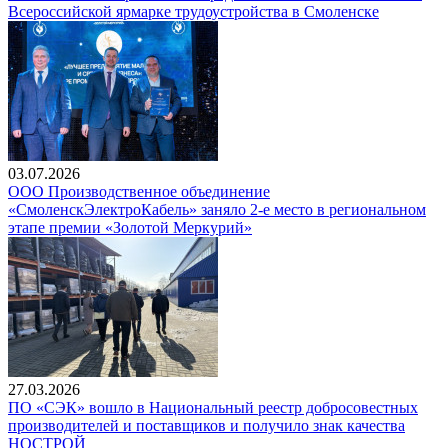
Всероссийской ярмарке трудоустройства в Смоленске
03.07.2026
ООО Производственное объединение
«СмоленскЭлектроКабель» заняло 2-е место в региональном
этапе премии «Золотой Меркурий»
27.03.2026
ПО «СЭК» вошло в Национальный реестр добросовестных
производителей и поставщиков и получило знак качества
НОСТРОЙ