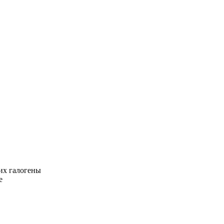
их галогены
е