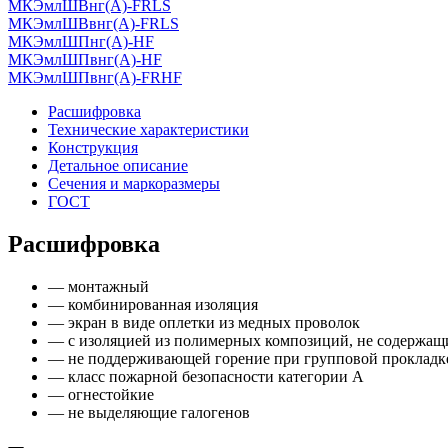
МКЭмлШВнг(А)-FRLS
МКЭмлШВвнг(А)-FRLS
МКЭмлШПнг(А)-HF
МКЭмлШПвнг(А)-HF
МКЭмлШПвнг(А)-FRHF
Расшифровка
Технические характеристики
Конструкция
Детальное описание
Сечения и маркоразмеры
ГОСТ
Расшифровка
— монтажный
— комбинированная изоляция
— экран в виде оплетки из медных проволок
— с изоляцией из полимерных композиций, не содержащ
— не поддерживающей горение при групповой прокладк
— класс пожарной безопасности категории А
— огнестойкие
— не выделяющие галогенов