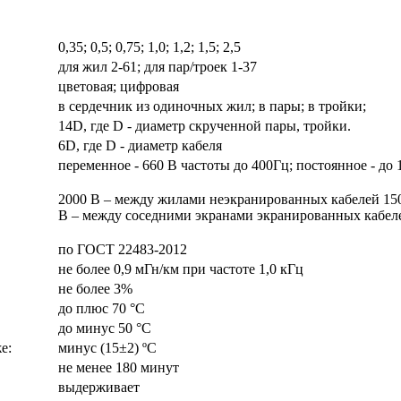
0,35; 0,5; 0,75; 1,0; 1,2; 1,5; 2,5
для жил 2-61; для пар/троек 1-37
цветовая; цифровая
в сердечник из одиночных жил; в пары; в тройки;
14D, где D - диаметр скрученной пары, тройки.
6D, где D - диаметр кабеля
переменное - 660 В частоты до 400Гц; постоянное - до 
2000 В – между жилами неэкранированных кабелей 15
В – между соседними экранами экранированных кабел
по ГОСТ 22483-2012
не более 0,9 мГн/км при частоте 1,0 кГц
не более 3%
до плюс 70 °С
до минус 50 °С
е:
минус (15±2) ºС
не менее 180 минут
выдерживает