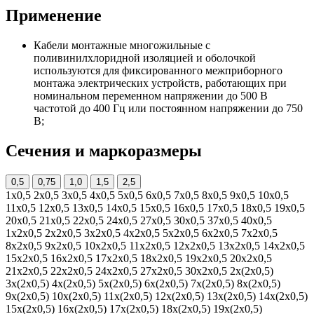
Применение
Кабели монтажные многожильные с
поливинилхлоридной изоляцией и оболочкой
используются для фиксированного межприборного
монтажа электрических устройств, работающих при
номинальном переменном напряжении до 500 В
частотой до 400 Гц или постоянном напряжении до 750
В;
Сечения и маркоразмеры
0,5
0,75
1,0
1,5
2,5
1х0,5
2х0,5
3х0,5
4х0,5
5х0,5
6х0,5
7х0,5
8х0,5
9х0,5
10х0,5
11х0,5
12х0,5
13х0,5
14х0,5
15х0,5
16х0,5
17х0,5
18х0,5
19х0,5
20х0,5
21х0,5
22х0,5
24х0,5
27х0,5
30х0,5
37х0,5
40х0,5
1х2х0,5
2х2х0,5
3х2х0,5
4х2х0,5
5х2х0,5
6х2х0,5
7х2х0,5
8х2х0,5
9х2х0,5
10х2х0,5
11х2х0,5
12х2х0,5
13х2х0,5
14х2х0,5
15х2х0,5
16х2х0,5
17х2х0,5
18х2х0,5
19х2х0,5
20х2х0,5
21х2х0,5
22х2х0,5
24х2х0,5
27х2х0,5
30х2х0,5
2х(2х0,5)
3х(2х0,5)
4х(2х0,5)
5х(2х0,5)
6х(2х0,5)
7х(2х0,5)
8х(2х0,5)
9х(2х0,5)
10х(2х0,5)
11х(2х0,5)
12х(2х0,5)
13х(2х0,5)
14х(2х0,5)
15х(2х0,5)
16х(2х0,5)
17х(2х0,5)
18х(2х0,5)
19х(2х0,5)