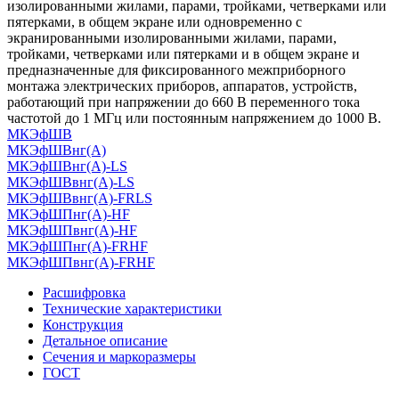
изолированными жилами, парами, тройками, четверками или
пятерками, в общем экране или одновременно с
экранированными изолированными жилами, парами,
тройками, четверками или пятерками и в общем экране и
предназначенные для фиксированного межприборного
монтажа электрических приборов, аппаратов, устройств,
работающий при напряжении до 660 В переменного тока
частотой до 1 МГц или постоянным напряжением до 1000 В.
МКЭфШВ
МКЭфШВнг(А)
МКЭфШВнг(А)-LS
МКЭфШВвнг(А)-LS
МКЭфШВвнг(А)-FRLS
МКЭфШПнг(А)-HF
МКЭфШПвнг(А)-HF
МКЭфШПнг(А)-FRHF
МКЭфШПвнг(А)-FRHF
Расшифровка
Технические характеристики
Конструкция
Детальное описание
Сечения и маркоразмеры
ГОСТ