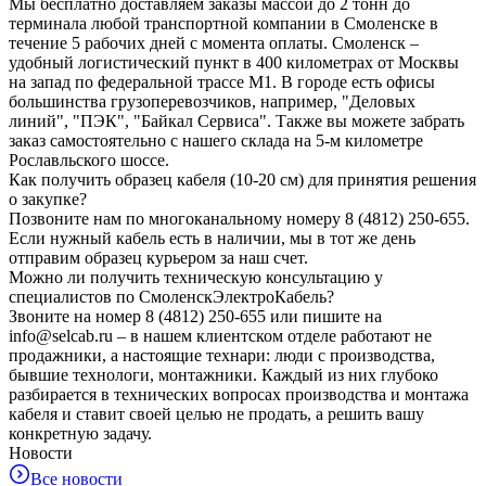
Мы бесплатно доставляем заказы массой до 2 тонн до
терминала любой транспортной компании в Смоленске в
течение 5 рабочих дней с момента оплаты. Смоленск –
удобный логистический пункт в 400 километрах от Москвы
на запад по федеральной трассе М1. В городе есть офисы
большинства грузоперевозчиков, например, "Деловых
линий", "ПЭК", "Байкал Сервиса". Также вы можете забрать
заказ самостоятельно с нашего склада на 5-м километре
Рославльского шоссе.
Как получить образец кабеля (10-20 см) для принятия решения
о закупке?
Позвоните нам по многоканальному номеру 8 (4812) 250-655.
Если нужный кабель есть в наличии, мы в тот же день
отправим образец курьером за наш счет.
Можно ли получить техническую консультацию у
специалистов по СмоленскЭлектроКабель?
Звоните на номер 8 (4812) 250-655 или пишите на
info@selcab.ru – в нашем клиентском отделе работают не
продажники, а настоящие технари: люди с производства,
бывшие технологи, монтажники. Каждый из них глубоко
разбирается в технических вопросах производства и монтажа
кабеля и ставит своей целью не продать, а решить вашу
конкретную задачу.
Новости
Все новости