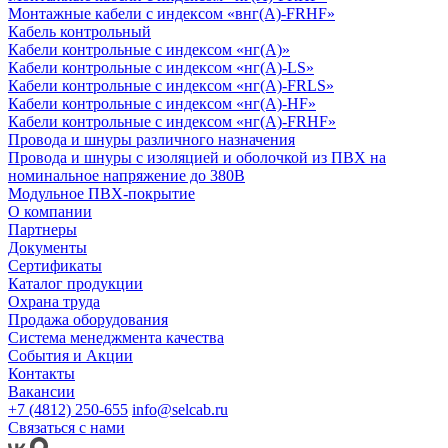
Монтажные кабели с индексом «внг(А)-FRHF»
Кабель контрольный
Кабели контрольные с индексом «нг(А)»
Кабели контрольные с индексом «нг(А)-LS»
Кабели контрольные с индексом «нг(А)-FRLS»
Кабели контрольные с индексом «нг(А)-HF»
Кабели контрольные с индексом «нг(А)-FRHF»
Провода и шнуры различного назначения
Провода и шнуры с изоляцией и оболочкой из ПВХ на
номинальное напряжение до 380В
Модульное ПВХ-покрытие
О компании
Партнеры
Документы
Сертификаты
Каталог продукции
Охрана труда
Продажа оборудования
Система менеджмента качества
События и Акции
Контакты
Вакансии
+7 (4812) 250-655
info@selcab.ru
Связаться с нами