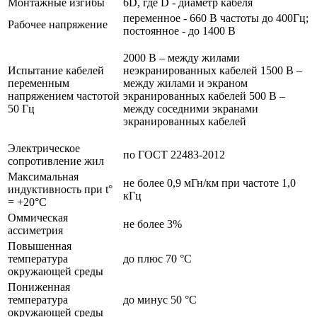
Монтажные изгибы
6D, где D - диаметр кабеля
переменное - 660 В частоты до 400Гц;
Рабочее напряжение
постоянное - до 1400 В
2000 В – между жилами
Испытание кабелей
неэкранированных кабелей 1500 В –
переменным
между жилами и экраном
напряжением частотой
экранированных кабелей 500 В –
50 Гц
между соседними экранами
экранированных кабелей
Электрическое
по ГОСТ 22483-2012
сопротивление жил
Максимальная
не более 0,9 мГн/км при частоте 1,0
индуктивность при t°
кГц
= +20°C
Оммическая
не более 3%
ассиметрия
Повышенная
температура
до плюс 70 °С
окружающей среды
Пониженная
температура
до минус 50 °С
окружающей среды