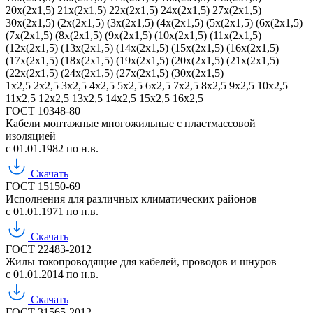
20х(2х1,5)
21х(2х1,5)
22х(2х1,5)
24х(2х1,5)
27х(2х1,5)
30х(2х1,5)
(2х(2х1,5)
(3х(2х1,5)
(4х(2х1,5)
(5х(2х1,5)
(6х(2х1,5)
(7х(2х1,5)
(8х(2х1,5)
(9х(2х1,5)
(10х(2х1,5)
(11х(2х1,5)
(12х(2х1,5)
(13х(2х1,5)
(14х(2х1,5)
(15х(2х1,5)
(16х(2х1,5)
(17х(2х1,5)
(18х(2х1,5)
(19х(2х1,5)
(20х(2х1,5)
(21х(2х1,5)
(22х(2х1,5)
(24х(2х1,5)
(27х(2х1,5)
(30х(2х1,5)
1х2,5
2х2,5
3х2,5
4х2,5
5х2,5
6х2,5
7х2,5
8х2,5
9х2,5
10х2,5
11х2,5
12х2,5
13х2,5
14х2,5
15х2,5
16х2,5
ГОСТ 10348-80
Кабели монтажные многожильные с пластмассовой
изоляцией
с 01.01.1982 по н.в.
Скачать
ГОСТ 15150-69
Исполнения для различных климатических районов
с 01.01.1971 по н.в.
Скачать
ГОСТ 22483-2012
Жилы токопроводящие для кабелей, проводов и шнуров
с 01.01.2014 по н.в.
Скачать
ГОСТ 31565-2012