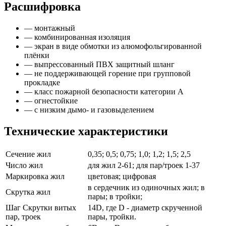
Расшифровка
— монтажный
— комбинированная изоляция
— экран в виде обмотки из алюмофольгированной
плёнки
— выпрессованный ПВХ защитный шланг
— не поддерживающей горение при групповой
прокладке
— класс пожарной безопасности категории А
— огнестойкие
— с низким дымо- и газовыделением
Технические характеристики
Сечение жил
0,35; 0,5; 0,75; 1,0; 1,2; 1,5; 2,5
Число жил
для жил 2-61; для пар/троек 1-37
Маркировка жил
цветовая; цифровая
в сердечник из одиночных жил; в
Скрутка жил
пары; в тройки;
Шаг Скрутки витых
14D, где D - диаметр скрученной
пар, троек
пары, тройки.