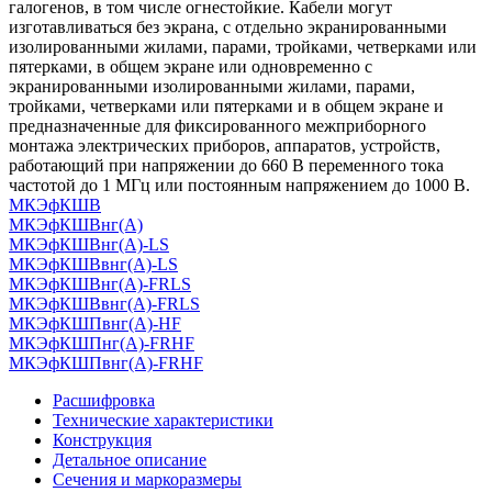
галогенов, в том числе огнестойкие. Кабели могут
изготавливаться без экрана, с отдельно экранированными
изолированными жилами, парами, тройками, четверками или
пятерками, в общем экране или одновременно с
экранированными изолированными жилами, парами,
тройками, четверками или пятерками и в общем экране и
предназначенные для фиксированного межприборного
монтажа электрических приборов, аппаратов, устройств,
работающий при напряжении до 660 В переменного тока
частотой до 1 МГц или постоянным напряжением до 1000 В.
МКЭфКШВ
МКЭфКШВнг(А)
МКЭфКШВнг(А)-LS
МКЭфКШВвнг(А)-LS
МКЭфКШВнг(А)-FRLS
МКЭфКШВвнг(А)-FRLS
МКЭфКШПвнг(А)-HF
МКЭфКШПнг(А)-FRHF
МКЭфКШПвнг(А)-FRHF
Расшифровка
Технические характеристики
Конструкция
Детальное описание
Сечения и маркоразмеры