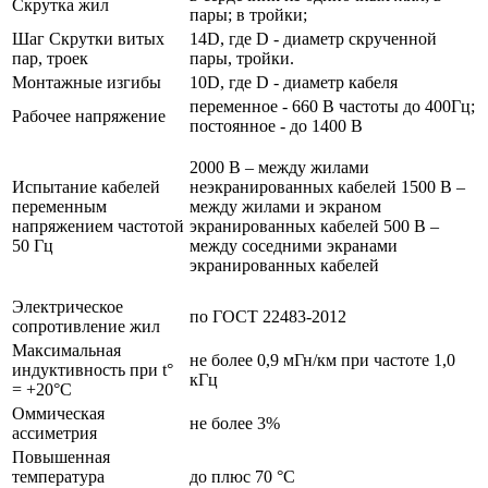
Скрутка жил
пары; в тройки;
Шаг Скрутки витых
14D, где D - диаметр скрученной
пар, троек
пары, тройки.
Монтажные изгибы
10D, где D - диаметр кабеля
переменное - 660 В частоты до 400Гц;
Рабочее напряжение
постоянное - до 1400 В
2000 В – между жилами
Испытание кабелей
неэкранированных кабелей 1500 В –
переменным
между жилами и экраном
напряжением частотой
экранированных кабелей 500 В –
50 Гц
между соседними экранами
экранированных кабелей
Электрическое
по ГОСТ 22483-2012
сопротивление жил
Максимальная
не более 0,9 мГн/км при частоте 1,0
индуктивность при t°
кГц
= +20°C
Оммическая
не более 3%
ассиметрия
Повышенная
температура
до плюс 70 °С