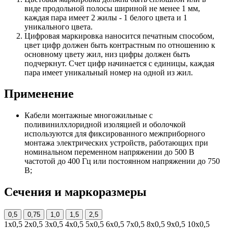
виде продольной полосы шириной не менее 1 мм,
каждая пара имеет 2 жилы - 1 белого цвета и 1
уникального цвета.
Цифровая маркировка наносится печатным способом,
цвет цифр должен быть контрастным по отношению к
основному цвету жил, низ цифры должен быть
подчеркнут. Счет цифр начинается с единицы, каждая
пара имеет уникальный номер на одной из жил.
Применение
Кабели монтажные многожильные с
поливинилхлоридной изоляцией и оболочкой
используются для фиксированного межприборного
монтажа электрических устройств, работающих при
номинальном переменном напряжении до 500 В
частотой до 400 Гц или постоянном напряжении до 750
В;
Сечения и маркоразмеры
0,5
0,75
1,0
1,5
2,5
1х0,5
2х0,5
3х0,5
4х0,5
5х0,5
6х0,5
7х0,5
8х0,5
9х0,5
10х0,5