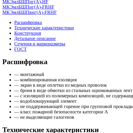
МКЭмлБШПнг(А)-HF
МКЭмлБШПнг(А)-FRHF
МКЭмлБШПвнг(А)-FRHF
Расшифровка
Технические характеристики
Конструкция
Детальное описание
Сечения и маркоразмеры
ГОСТ
Расшифровка
— монтажный
— комбинированная изоляция
— экран в виде оплетки из медных проволок
— броня в виде обмотки из стальных оцинкованных лент
— с изоляцией из полимерных композиций, не содержащ
— водоблокирующий элемент
— не поддерживающей горение при групповой прокладк
— класс пожарной безопасности категории А
— не выделяющие галогенов
Технические характеристики