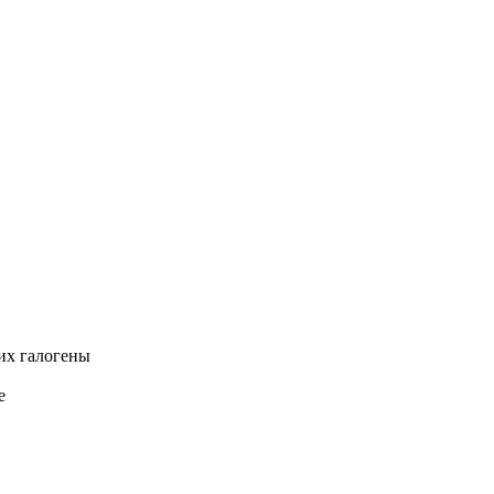
их галогены
е