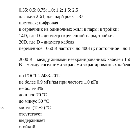
0,35; 0,5; 0,75; 1,0; 1,2; 1,5; 2,5
для жил 2-61; для пар/троек 1-37
цветовая; цифровая
в сердечник из одиночных жил; в пары; в тройки;
14D, где D - диаметр скрученной пары, тройки.
20D, где D - диаметр кабеля
переменное - 660 В частоты до 400Гц; постоянное - до 
2000 В – между жилами неэкранированных кабелей 15
В – между соседними экранами экранированных кабел
по ГОСТ 22483-2012
не более 0,9 мГн/км при частоте 1,0 кГц
не более 3%
до плюс 70 °С
до минус 50 °С
е:
минус (15±2) ºС
отсутствует
выдерживает
стойкий