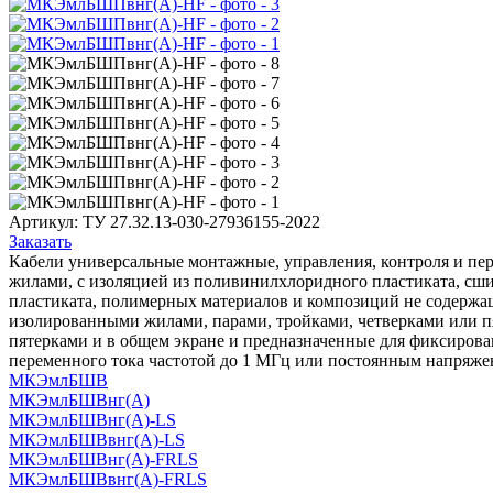
Артикул:
ТУ 27.32.13-030-27936155-2022
Заказать
Кабели универсальные монтажные, управления, контроля и пер
жилами, с изоляцией из поливинилхлоридного пластиката, сш
пластиката, полимерных материалов и композиций не содержащи
изолированными жилами, парами, тройками, четверками или п
пятерками и в общем экране и предназначенные для фиксиров
переменного тока частотой до 1 МГц или постоянным напряже
МКЭмлБШВ
МКЭмлБШВнг(А)
МКЭмлБШВнг(А)-LS
МКЭмлБШВвнг(А)-LS
МКЭмлБШВнг(А)-FRLS
МКЭмлБШВвнг(А)-FRLS