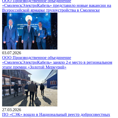
ООО Производственное объединение
«СмоленскЭлектроКабель» представило новые вакансии на
Всероссийской ярмарке трудоустройства в Смоленске
03.07.2026
ООО Производственное объединение
«СмоленскЭлектроКабель» заняло 2-е место в региональном
этапе премии «Золотой Меркурий»
27.03.2026
ПО «СЭК» вошло в Национальный реестр добросовестных