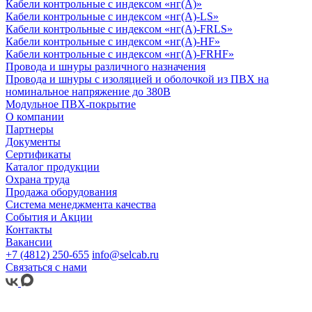
Кабели контрольные с индексом «нг(А)»
Кабели контрольные с индексом «нг(А)-LS»
Кабели контрольные с индексом «нг(А)-FRLS»
Кабели контрольные с индексом «нг(А)-HF»
Кабели контрольные с индексом «нг(А)-FRHF»
Провода и шнуры различного назначения
Провода и шнуры с изоляцией и оболочкой из ПВХ на
номинальное напряжение до 380В
Модульное ПВХ-покрытие
О компании
Партнеры
Документы
Сертификаты
Каталог продукции
Охрана труда
Продажа оборудования
Система менеджмента качества
События и Акции
Контакты
Вакансии
+7 (4812) 250-655
info@selcab.ru
Связаться с нами