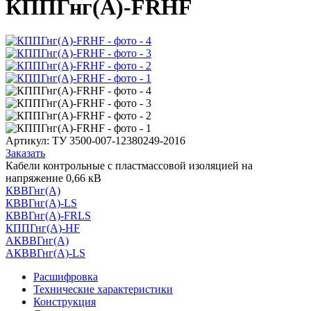
КППГнг(А)-FRHF
Артикул:
ТУ 3500-007-12380249-2016
Заказать
Кабели контрольные с пластмассовой изоляцией на
напряжение 0,66 кВ
КВВГнг(А)
КВВГнг(А)-LS
КВВГнг(А)-FRLS
КППГнг(А)-HF
АКВВГнг(А)
АКВВГнг(А)-LS
Расшифровка
Технические характеристики
Конструкция