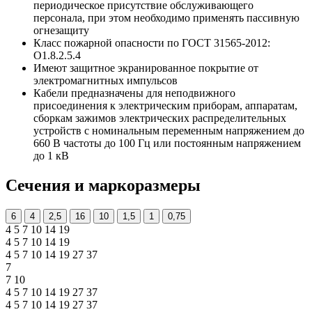
периодическое присутствие обслуживающего
персонала, при этом необходимо применять пассивную
огнезащиту
Класс пожарной опасности по ГОСТ 31565-2012:
О1.8.2.5.4
Имеют защитное экранированное покрытие от
электромагнитных импульсов
Кабели предназначены для неподвижного
присоединения к электрическим приборам, аппаратам,
сборкам зажимов электрических распределительных
устройств с номинальным переменным напряжением до
660 В частоты до 100 Гц или постоянным напряжением
до 1 кВ
Сечения и маркоразмеры
6
4
2,5
16
10
1,5
1
0,75
4
5
7
10
14
19
4
5
7
10
14
19
4
5
7
10
14
19
27
37
7
7
10
4
5
7
10
14
19
27
37
4
5
7
10
14
19
27
37