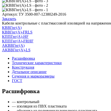
Артикул:
ТУ 3500-007-12380249-2016
Заказать
Кабели контрольные с пластмассовой изоляцией на напряжение
КВВГнг(А)
КВВГнг(А)-FRLS
КППГнг(А)-HF
КППГнг(А)-FRHF
АКВВГнг(А)
АКВВГнг(А)-LS
Расшифровка
Технические характеристики
Конструкция
Детальное описание
Сечения и маркоразмеры
ГОСТ
Расшифровка
— контрольный
— изоляция из ПВХ пластиката
— оболочка из поливинилхлоридного пластиката