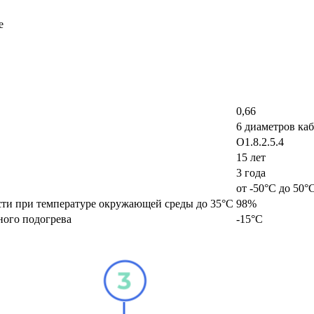
е
0,66
6 диаметров каб
O1.8.2.5.4
15 лет
3 года
от -50°С до 50°
ти при температуре окружающей среды до 35°C
98%
ного подогрева
-15°С