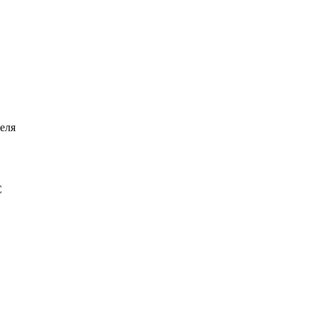
еля
С