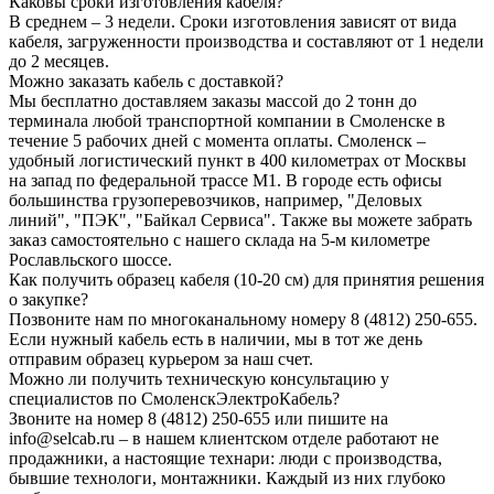
Каковы сроки изготовления кабеля?
В среднем – 3 недели. Сроки изготовления зависят от вида
кабеля, загруженности производства и составляют от 1 недели
до 2 месяцев.
Можно заказать кабель с доставкой?
Мы бесплатно доставляем заказы массой до 2 тонн до
терминала любой транспортной компании в Смоленске в
течение 5 рабочих дней с момента оплаты. Смоленск –
удобный логистический пункт в 400 километрах от Москвы
на запад по федеральной трассе М1. В городе есть офисы
большинства грузоперевозчиков, например, "Деловых
линий", "ПЭК", "Байкал Сервиса". Также вы можете забрать
заказ самостоятельно с нашего склада на 5-м километре
Рославльского шоссе.
Как получить образец кабеля (10-20 см) для принятия решения
о закупке?
Позвоните нам по многоканальному номеру 8 (4812) 250-655.
Если нужный кабель есть в наличии, мы в тот же день
отправим образец курьером за наш счет.
Можно ли получить техническую консультацию у
специалистов по СмоленскЭлектроКабель?
Звоните на номер 8 (4812) 250-655 или пишите на
info@selcab.ru – в нашем клиентском отделе работают не
продажники, а настоящие технари: люди с производства,
бывшие технологи, монтажники. Каждый из них глубоко