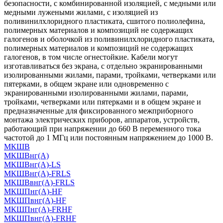
безопасности, с комбинированной изоляцией, с медными или
медными лужеными жилами, с изоляцией из
поливинилхлоридного пластиката, сшитого полиолефина,
полимерных материалов и композиций не содержащих
галогенов и оболочкой из поливинилхлоридного пластиката,
полимерных материалов и композиций не содержащих
галогенов, в том числе огнестойкие. Кабели могут
изготавливаться без экрана, с отдельно экранированными
изолированными жилами, парами, тройками, четверками или
пятерками, в общем экране или одновременно с
экранированными изолированными жилами, парами,
тройками, четверками или пятерками и в общем экране и
предназначенные для фиксированного межприборного
монтажа электрических приборов, аппаратов, устройств,
работающий при напряжении до 660 В переменного тока
частотой до 1 МГц или постоянным напряжением до 1000 В.
МКШВ
МКШВнг(А)
МКШВнг(А)-LS
МКШВнг(А)-FRLS
МКШВвнг(А)-FRLS
МКШПнг(А)-HF
МКШПвнг(А)-HF
МКШПнг(А)-FRHF
МКШПвнг(А)-FRHF