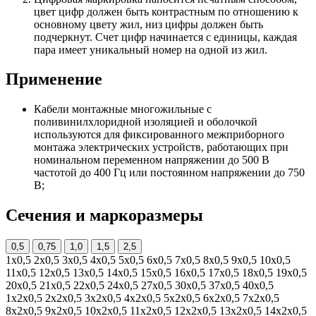
цвет цифр должен быть контрастным по отношению к
основному цвету жил, низ цифры должен быть
подчеркнут. Счет цифр начинается с единицы, каждая
пара имеет уникальный номер на одной из жил.
Применение
Кабели монтажные многожильные с
поливинилхлоридной изоляцией и оболочкой
используются для фиксированного межприборного
монтажа электрических устройств, работающих при
номинальном переменном напряжении до 500 В
частотой до 400 Гц или постоянном напряжении до 750
В;
Сечения и маркоразмеры
0,5
0,75
1,0
1,5
2,5
1х0,5
2х0,5
3х0,5
4х0,5
5х0,5
6х0,5
7х0,5
8х0,5
9х0,5
10х0,5
11х0,5
12х0,5
13х0,5
14х0,5
15х0,5
16х0,5
17х0,5
18х0,5
19х0,5
20х0,5
21х0,5
22х0,5
24х0,5
27х0,5
30х0,5
37х0,5
40х0,5
1х2х0,5
2х2х0,5
3х2х0,5
4х2х0,5
5х2х0,5
6х2х0,5
7х2х0,5
8х2х0,5
9х2х0,5
10х2х0,5
11х2х0,5
12х2х0,5
13х2х0,5
14х2х0,5