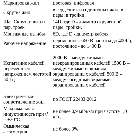
Маркировка жил
цветовая; цифровая
в сердечник из одиночных жил; в
Скрутка жил
пары; в тройки;
Шаг Скрутки витых
14D, где D - диаметр скрученной
пар, троек
пары, тройки.
Монтажные изгибы
6D, где D - диаметр кабеля
переменное - 660 В частоты до 400Гц;
Рабочее напряжение
постоянное - до 1400 В
2000 В – между жилами
Испытание кабелей
неэкранированных кабелей 1500 В –
переменным
между жилами и экраном
напряжением частотой
экранированных кабелей 500 В –
50 Гц
между соседними экранами
экранированных кабелей
Электрическое
по ГОСТ 22483-2012
сопротивление жил
Максимальная
не более 0,9 мГн/км при частоте 1,0
индуктивность при t°
кГц
= +20°C
Оммическая
не более 3%
ассиметрия