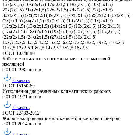
15х(2х1,5)
16х(2х1,5)
17х(2х1,5)
18х(2х1,5)
19х(2х1,5)
20х(2х1,5)
21х(2х1,5)
22х(2х1,5)
24х(2х1,5)
27х(2х1,5)
30х(2х1,5)
(2х(2х1,5)
(3х(2х1,5)
(4х(2х1,5)
(5х(2х1,5)
(6х(2х1,5)
(7х(2х1,5)
(8х(2х1,5)
(9х(2х1,5)
(10х(2х1,5)
(11х(2х1,5)
(12х(2х1,5)
(13х(2х1,5)
(14х(2х1,5)
(15х(2х1,5)
(16х(2х1,5)
(17х(2х1,5)
(18х(2х1,5)
(19х(2х1,5)
(20х(2х1,5)
(21х(2х1,5)
(22х(2х1,5)
(24х(2х1,5)
(27х(2х1,5)
(30х(2х1,5)
1х2,5
2х2,5
3х2,5
4х2,5
5х2,5
6х2,5
7х2,5
8х2,5
9х2,5
10х2,5
11х2,5
12х2,5
13х2,5
14х2,5
15х2,5
16х2,5
ГОСТ 10348-80
Кабели монтажные многожильные с пластмассовой
изоляцией
с 01.01.1982 по н.в.
Скачать
ГОСТ 15150-69
Исполнения для различных климатических районов
с 01.01.1971 по н.в.
Скачать
ГОСТ 22483-2012
Жилы токопроводящие для кабелей, проводов и шнуров
с 01.01.2014 по н.в.
Скачать