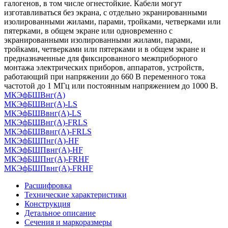
галогенов, в том числе огнестойкие. Кабели могут
изготавливаться без экрана, с отдельно экранированными
изолированными жилами, парами, тройками, четверками или
пятерками, в общем экране или одновременно с
экранированными изолированными жилами, парами,
тройками, четверками или пятерками и в общем экране и
предназначенные для фиксированного межприборного
монтажа электрических приборов, аппаратов, устройств,
работающий при напряжении до 660 В переменного тока
частотой до 1 МГц или постоянным напряжением до 1000 В.
МКЭфБШВнг(А)
МКЭфБШВнг(А)-LS
МКЭфБШВвнг(А)-LS
МКЭфБШВнг(А)-FRLS
МКЭфБШВвнг(А)-FRLS
МКЭфБШПнг(А)-HF
МКЭфБШПвнг(А)-HF
МКЭфБШПнг(А)-FRHF
МКЭфБШПвнг(А)-FRHF
Расшифровка
Технические характеристики
Конструкция
Детальное описание
Сечения и маркоразмеры