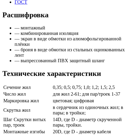
ГОСТ
Расшифровка
— монтажный
— комбинированная изоляция
— экран в виде обмотки из алюмофольгированной
плёнки
— броня в виде обмотки из стальных оцинкованных
лент
— выпрессованный ПВХ защитный шланг
Технические характеристики
Сечение жил
0,35; 0,5; 0,75; 1,0; 1,2; 1,5; 2,5
Число жил
для жил 2-61; для пар/троек 1-37
Маркировка жил
цветовая; цифровая
в сердечник из одиночных жил; в
Скрутка жил
пары; в тройки;
Шаг Скрутки витых
14D, где D - диаметр скрученной
пар, троек
пары, тройки.
Монтажные изгибы
20D, где D - диаметр кабеля