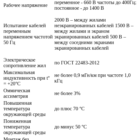
переменное - 660 В частоты до 400Гц;
Рабочее напряжение
постоянное - до 1400 В
2000 В – между жилами
Испытание кабелей
неэкранированных кабелей 1500 В –
переменным
между жилами и экраном
напряжением частотой
экранированных кабелей 500 В –
50 Гц
между соседними экранами
экранированных кабелей
Электрическое
по ГОСТ 22483-2012
сопротивление жил
Максимальная
не более 0,9 мГн/км при частоте 1,0
индуктивность при t°
кГц
= +20°C
Оммическая
не более 3%
ассиметрия
Повышенная
температура
до плюс 70 °С
окружающей среды
Пониженная
температура
до минус 50 °С
окружающей среды
Монтаж без