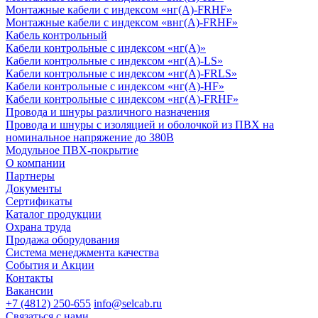
Монтажные кабели с индексом «нг(А)-FRHF»
Монтажные кабели с индексом «внг(А)-FRHF»
Кабель контрольный
Кабели контрольные с индексом «нг(А)»
Кабели контрольные с индексом «нг(А)-LS»
Кабели контрольные с индексом «нг(А)-FRLS»
Кабели контрольные с индексом «нг(А)-HF»
Кабели контрольные с индексом «нг(А)-FRHF»
Провода и шнуры различного назначения
Провода и шнуры с изоляцией и оболочкой из ПВХ на
номинальное напряжение до 380В
Модульное ПВХ-покрытие
О компании
Партнеры
Документы
Сертификаты
Каталог продукции
Охрана труда
Продажа оборудования
Система менеджмента качества
События и Акции
Контакты
Вакансии
+7 (4812) 250-655
info@selcab.ru
Связаться с нами