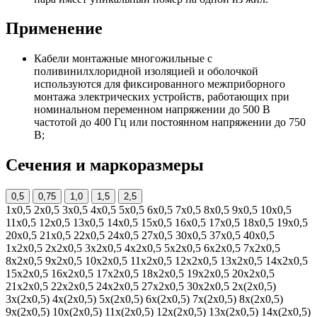
Применение
Кабели монтажные многожильные с
поливинилхлоридной изоляцией и оболочкой
используются для фиксированного межприборного
монтажа электрических устройств, работающих при
номинальном переменном напряжении до 500 В
частотой до 400 Гц или постоянном напряжении до 750
В;
Сечения и маркоразмеры
0,5
0,75
1,0
1,5
2,5
1х0,5
2х0,5
3х0,5
4х0,5
5х0,5
6х0,5
7х0,5
8х0,5
9х0,5
10х0,5
11х0,5
12х0,5
13х0,5
14х0,5
15х0,5
16х0,5
17х0,5
18х0,5
19х0,5
20х0,5
21х0,5
22х0,5
24х0,5
27х0,5
30х0,5
37х0,5
40х0,5
1х2х0,5
2х2х0,5
3х2х0,5
4х2х0,5
5х2х0,5
6х2х0,5
7х2х0,5
8х2х0,5
9х2х0,5
10х2х0,5
11х2х0,5
12х2х0,5
13х2х0,5
14х2х0,5
15х2х0,5
16х2х0,5
17х2х0,5
18х2х0,5
19х2х0,5
20х2х0,5
21х2х0,5
22х2х0,5
24х2х0,5
27х2х0,5
30х2х0,5
2х(2х0,5)
3х(2х0,5)
4х(2х0,5)
5х(2х0,5)
6х(2х0,5)
7х(2х0,5)
8х(2х0,5)
9х(2х0,5)
10х(2х0,5)
11х(2х0,5)
12х(2х0,5)
13х(2х0,5)
14х(2х0,5)