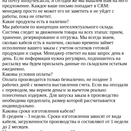
на почту info@selcab.ru, и сегодня же мы вышлем Вам на него
предложение. Каждое ваше письмо попадает в CRM:
менеджер просто не может его не заметить и не уйдет с
работы, пока не ответит.
Какие продукты есть в наличии?
Мы работаем по концепции интеллектуального склада.
Система следит за движением товара на всех этапах: прием,
хранение, резервирование и отгрузка. Мы всегда знаем,
сколько кабеля есть в наличии, сколько времени займет
исполнение вашего заказа с учетом остатков готовой
продукции и сырья. Менеджер ответит на ваш запрос день в
день. Если информация нужна регулярно, подпишитесь на
рассылку мы будем присылать данные по складским остаткам
ежедневно.
Каковы условия оплаты?
Оплата производится только безналично, не позднее 3
рабочих дней с момента выставления счета. Если вы опоздали
с переводом, мы вернем деньги за вычетом реально
понесенных издержек. Для запуска заказа в производство
необходима предоплата, размер которой рассчитывается
индивидуально.
Каковы сроки изготовления кабеля?
В среднем – 3 недели. Сроки изготовления зависят от вида
кабеля, загруженности производства и составляют от 1 недели
до 2 месяцев.