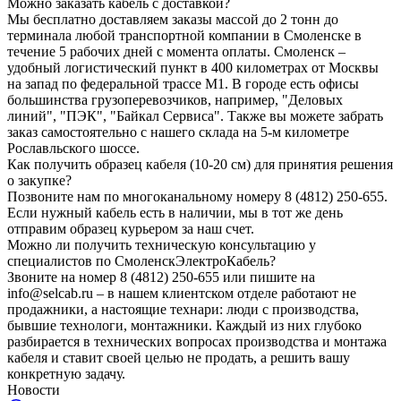
Можно заказать кабель с доставкой?
Мы бесплатно доставляем заказы массой до 2 тонн до
терминала любой транспортной компании в Смоленске в
течение 5 рабочих дней с момента оплаты. Смоленск –
удобный логистический пункт в 400 километрах от Москвы
на запад по федеральной трассе М1. В городе есть офисы
большинства грузоперевозчиков, например, "Деловых
линий", "ПЭК", "Байкал Сервиса". Также вы можете забрать
заказ самостоятельно с нашего склада на 5-м километре
Рославльского шоссе.
Как получить образец кабеля (10-20 см) для принятия решения
о закупке?
Позвоните нам по многоканальному номеру 8 (4812) 250-655.
Если нужный кабель есть в наличии, мы в тот же день
отправим образец курьером за наш счет.
Можно ли получить техническую консультацию у
специалистов по СмоленскЭлектроКабель?
Звоните на номер 8 (4812) 250-655 или пишите на
info@selcab.ru – в нашем клиентском отделе работают не
продажники, а настоящие технари: люди с производства,
бывшие технологи, монтажники. Каждый из них глубоко
разбирается в технических вопросах производства и монтажа
кабеля и ставит своей целью не продать, а решить вашу
конкретную задачу.
Новости