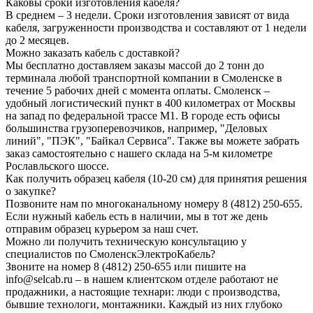
Каковы сроки изготовления кабеля?
В среднем – 3 недели. Сроки изготовления зависят от вида
кабеля, загруженности производства и составляют от 1 недели
до 2 месяцев.
Можно заказать кабель с доставкой?
Мы бесплатно доставляем заказы массой до 2 тонн до
терминала любой транспортной компании в Смоленске в
течение 5 рабочих дней с момента оплаты. Смоленск –
удобный логистический пункт в 400 километрах от Москвы
на запад по федеральной трассе М1. В городе есть офисы
большинства грузоперевозчиков, например, "Деловых
линий", "ПЭК", "Байкал Сервиса". Также вы можете забрать
заказ самостоятельно с нашего склада на 5-м километре
Рославльского шоссе.
Как получить образец кабеля (10-20 см) для принятия решения
о закупке?
Позвоните нам по многоканальному номеру 8 (4812) 250-655.
Если нужный кабель есть в наличии, мы в тот же день
отправим образец курьером за наш счет.
Можно ли получить техническую консультацию у
специалистов по СмоленскЭлектроКабель?
Звоните на номер 8 (4812) 250-655 или пишите на
info@selcab.ru – в нашем клиентском отделе работают не
продажники, а настоящие технари: люди с производства,
бывшие технологи, монтажники. Каждый из них глубоко