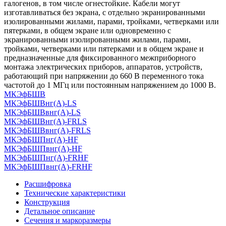
галогенов, в том числе огнестойкие. Кабели могут
изготавливаться без экрана, с отдельно экранированными
изолированными жилами, парами, тройками, четверками или
пятерками, в общем экране или одновременно с
экранированными изолированными жилами, парами,
тройками, четверками или пятерками и в общем экране и
предназначенные для фиксированного межприборного
монтажа электрических приборов, аппаратов, устройств,
работающий при напряжении до 660 В переменного тока
частотой до 1 МГц или постоянным напряжением до 1000 В.
МКЭфБШВ
МКЭфБШВнг(А)-LS
МКЭфБШВвнг(А)-LS
МКЭфБШВнг(А)-FRLS
МКЭфБШВвнг(А)-FRLS
МКЭфБШПнг(А)-HF
МКЭфБШПвнг(А)-HF
МКЭфБШПнг(А)-FRHF
МКЭфБШПвнг(А)-FRHF
Расшифровка
Технические характеристики
Конструкция
Детальное описание
Сечения и маркоразмеры