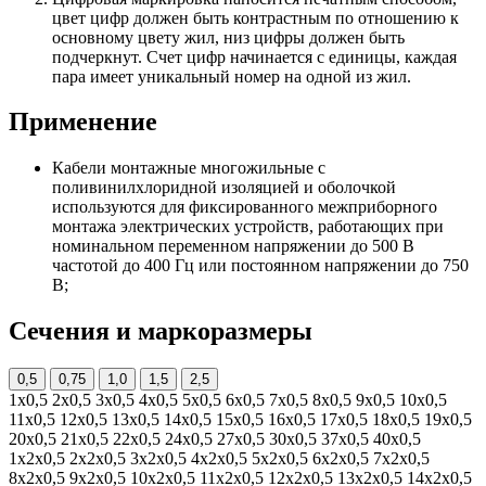
цвет цифр должен быть контрастным по отношению к
основному цвету жил, низ цифры должен быть
подчеркнут. Счет цифр начинается с единицы, каждая
пара имеет уникальный номер на одной из жил.
Применение
Кабели монтажные многожильные с
поливинилхлоридной изоляцией и оболочкой
используются для фиксированного межприборного
монтажа электрических устройств, работающих при
номинальном переменном напряжении до 500 В
частотой до 400 Гц или постоянном напряжении до 750
В;
Сечения и маркоразмеры
0,5
0,75
1,0
1,5
2,5
1х0,5
2х0,5
3х0,5
4х0,5
5х0,5
6х0,5
7х0,5
8х0,5
9х0,5
10х0,5
11х0,5
12х0,5
13х0,5
14х0,5
15х0,5
16х0,5
17х0,5
18х0,5
19х0,5
20х0,5
21х0,5
22х0,5
24х0,5
27х0,5
30х0,5
37х0,5
40х0,5
1х2х0,5
2х2х0,5
3х2х0,5
4х2х0,5
5х2х0,5
6х2х0,5
7х2х0,5
8х2х0,5
9х2х0,5
10х2х0,5
11х2х0,5
12х2х0,5
13х2х0,5
14х2х0,5