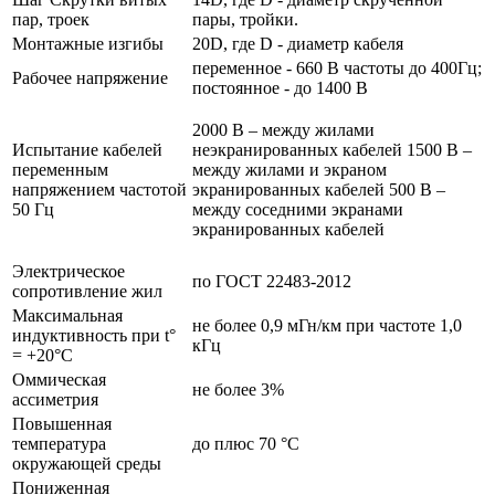
пар, троек
пары, тройки.
Монтажные изгибы
20D, где D - диаметр кабеля
переменное - 660 В частоты до 400Гц;
Рабочее напряжение
постоянное - до 1400 В
2000 В – между жилами
Испытание кабелей
неэкранированных кабелей 1500 В –
переменным
между жилами и экраном
напряжением частотой
экранированных кабелей 500 В –
50 Гц
между соседними экранами
экранированных кабелей
Электрическое
по ГОСТ 22483-2012
сопротивление жил
Максимальная
не более 0,9 мГн/км при частоте 1,0
индуктивность при t°
кГц
= +20°C
Оммическая
не более 3%
ассиметрия
Повышенная
температура
до плюс 70 °С
окружающей среды
Пониженная