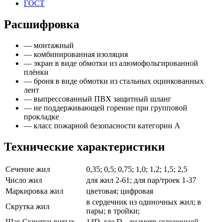
ГОСТ
Расшифровка
— монтажный
— комбинированная изоляция
— экран в виде обмотки из алюмофольгированной
плёнки
— броня в виде обмотки из стальных оцинкованных
лент
— выпрессованный ПВХ защитный шланг
— не поддерживающей горение при групповой
прокладке
— класс пожарной безопасности категории А
Технические характеристики
Сечение жил
0,35; 0,5; 0,75; 1,0; 1,2; 1,5; 2,5
Число жил
для жил 2-61; для пар/троек 1-37
Маркировка жил
цветовая; цифровая
в сердечник из одиночных жил; в
Скрутка жил
пары; в тройки;
Шаг Скрутки витых
14D, где D - диаметр скрученной