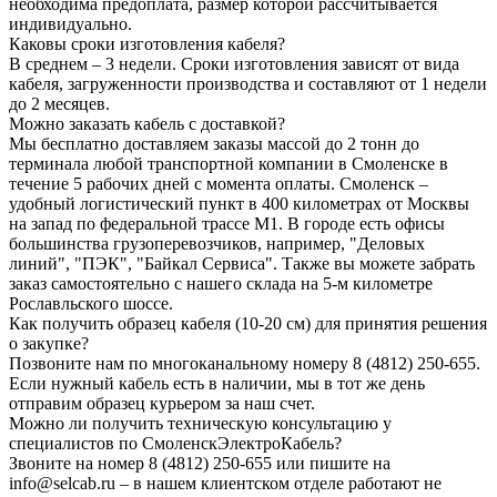
необходима предоплата, размер которой рассчитывается
индивидуально.
Каковы сроки изготовления кабеля?
В среднем – 3 недели. Сроки изготовления зависят от вида
кабеля, загруженности производства и составляют от 1 недели
до 2 месяцев.
Можно заказать кабель с доставкой?
Мы бесплатно доставляем заказы массой до 2 тонн до
терминала любой транспортной компании в Смоленске в
течение 5 рабочих дней с момента оплаты. Смоленск –
удобный логистический пункт в 400 километрах от Москвы
на запад по федеральной трассе М1. В городе есть офисы
большинства грузоперевозчиков, например, "Деловых
линий", "ПЭК", "Байкал Сервиса". Также вы можете забрать
заказ самостоятельно с нашего склада на 5-м километре
Рославльского шоссе.
Как получить образец кабеля (10-20 см) для принятия решения
о закупке?
Позвоните нам по многоканальному номеру 8 (4812) 250-655.
Если нужный кабель есть в наличии, мы в тот же день
отправим образец курьером за наш счет.
Можно ли получить техническую консультацию у
специалистов по СмоленскЭлектроКабель?
Звоните на номер 8 (4812) 250-655 или пишите на
info@selcab.ru – в нашем клиентском отделе работают не