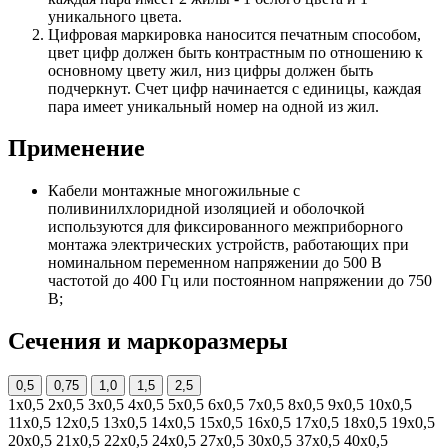
уникального цвета.
Цифровая маркировка наносится печатным способом,
цвет цифр должен быть контрастным по отношению к
основному цвету жил, низ цифры должен быть
подчеркнут. Счет цифр начинается с единицы, каждая
пара имеет уникальный номер на одной из жил.
Применение
Кабели монтажные многожильные с
поливинилхлоридной изоляцией и оболочкой
используются для фиксированного межприборного
монтажа электрических устройств, работающих при
номинальном переменном напряжении до 500 В
частотой до 400 Гц или постоянном напряжении до 750
В;
Сечения и маркоразмеры
0,5
0,75
1,0
1,5
2,5
1х0,5
2х0,5
3х0,5
4х0,5
5х0,5
6х0,5
7х0,5
8х0,5
9х0,5
10х0,5
11х0,5
12х0,5
13х0,5
14х0,5
15х0,5
16х0,5
17х0,5
18х0,5
19х0,5
20х0,5
21х0,5
22х0,5
24х0,5
27х0,5
30х0,5
37х0,5
40х0,5