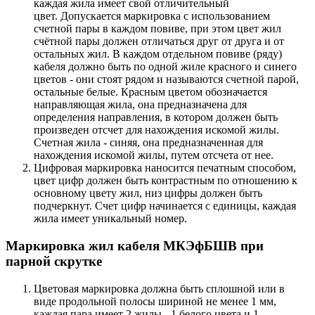
каждая жила имеет свой отличительный
цвет. Допускается маркировка с использованием
счетной пары в каждом повиве, при этом цвет жил
счётной пары должен отличаться друг от друга и от
остальных жил. В каждом отдельном повиве (ряду)
кабеля должно быть по одной жиле красного и синего
цветов - они стоят рядом и называются счетной парой,
остальные белые. Красным цветом обозначается
направляющая жила, она предназначена для
определения направления, в котором должен быть
произведен отсчет для нахождения искомой жилы.
Счетная жила - синяя, она предназначенная для
нахождения искомой жилы, путем отсчета от нее.
Цифровая маркировка наносится печатным способом,
цвет цифр должен быть контрастным по отношению к
основному цвету жил, низ цифры должен быть
подчеркнут. Счет цифр начинается с единицы, каждая
жила имеет уникальный номер.
Маркировка жил кабеля МКЭфБШВ при
парной скрутке
Цветовая маркировка должна быть сплошной или в
виде продольной полосы шириной не менее 1 мм,
каждая пара имеет 2 жилы - 1 белого цвета и 1