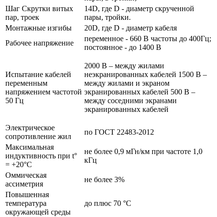
Шаг Скрутки витых
14D, где D - диаметр скрученной
пар, троек
пары, тройки.
Монтажные изгибы
20D, где D - диаметр кабеля
переменное - 660 В частоты до 400Гц;
Рабочее напряжение
постоянное - до 1400 В
2000 В – между жилами
Испытание кабелей
неэкранированных кабелей 1500 В –
переменным
между жилами и экраном
напряжением частотой
экранированных кабелей 500 В –
50 Гц
между соседними экранами
экранированных кабелей
Электрическое
по ГОСТ 22483-2012
сопротивление жил
Максимальная
не более 0,9 мГн/км при частоте 1,0
индуктивность при t°
кГц
= +20°C
Оммическая
не более 3%
ассиметрия
Повышенная
температура
до плюс 70 °С
окружающей среды