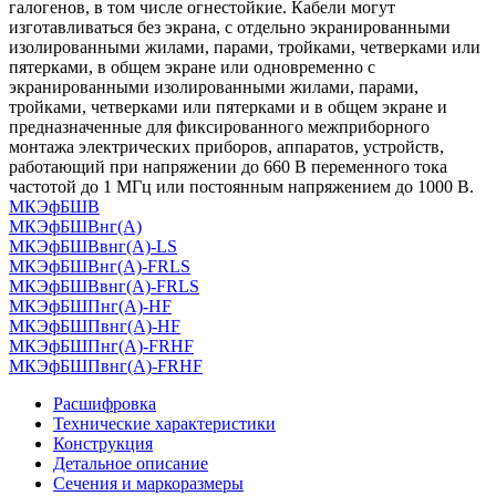
галогенов, в том числе огнестойкие. Кабели могут
изготавливаться без экрана, с отдельно экранированными
изолированными жилами, парами, тройками, четверками или
пятерками, в общем экране или одновременно с
экранированными изолированными жилами, парами,
тройками, четверками или пятерками и в общем экране и
предназначенные для фиксированного межприборного
монтажа электрических приборов, аппаратов, устройств,
работающий при напряжении до 660 В переменного тока
частотой до 1 МГц или постоянным напряжением до 1000 В.
МКЭфБШВ
МКЭфБШВнг(А)
МКЭфБШВвнг(А)-LS
МКЭфБШВнг(А)-FRLS
МКЭфБШВвнг(А)-FRLS
МКЭфБШПнг(А)-HF
МКЭфБШПвнг(А)-HF
МКЭфБШПнг(А)-FRHF
МКЭфБШПвнг(А)-FRHF
Расшифровка
Технические характеристики
Конструкция
Детальное описание
Сечения и маркоразмеры